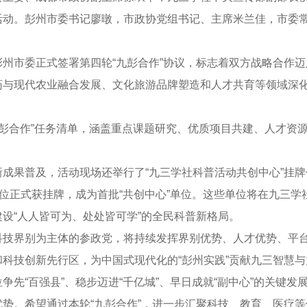
活动。彭州市委书记廖暾，市政协党组书记、主席米兰佳，市委
州市委正式签署第四轮“九彭合作”协议，标志着双方战略合作
药与现代农业融合发展、文化旅游品牌塑造和人才共育等领域深
“九彭合作”任务清单，涵盖重点课题研究、优质项目共建、人才
成果普及，活动现场还举行了“九三学社科普活动共创中心”挂
单位正式获挂牌，成为首批“共创中心”单位。这些单位将在九三
设“人人皆可为、处处皆可学”的全民科普新格局。
技界别为主体的参政党，将持续发挥界别优势、人才优势、平台
科技创新先行区，为中国式现代化的“彭州实践”贡献九三智慧与
争先“百强县”、稳步迈进“千亿城”、早日成就“副中心”的关键
势。希望通过本轮“九彭合作”，进一步汇聚科技、教育、医疗