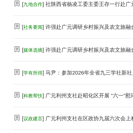
[
] 社陕西省杨凌工委主委王存一行赴
九地合作
[
] 许强赴广元调研乡村振兴及农文旅融
社务要闻
[
] 许强赴广元调研乡村振兴及农文旅融
媒体选摘
[
] 马尹：参加2026年全省九三学社新
学有所得
[
] 广元利州支社赴昭化区开展 “六一”
科教帮扶
[
] 广元利州支社在区政协九届六次会上
议政建言